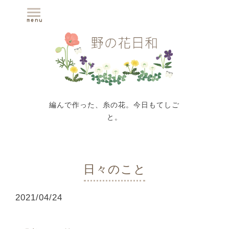
編んで作った、糸の花。今日もてしご
と。
日々のこと
2021
/
04
/
24