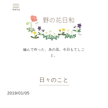
編んで作った、糸の花。今日もてしご
と。
日々のこと
2019
/
01
/
05