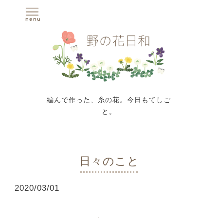
編んで作った、糸の花。今日もてしご
と。
日々のこと
2020
/
03
/
01