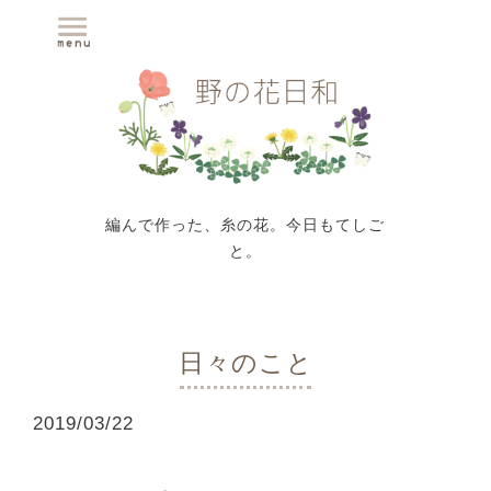
編んで作った、糸の花。今日もてしご
と。
日々のこと
2019
/
03
/
22